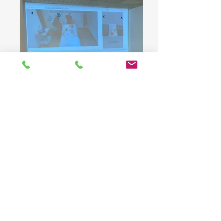
Patient trachéotomisé
Soins au patient trachéotomisé en service
de soins
Patient trachéotomisé
Soins au patient trachéotomisé en service
de soins