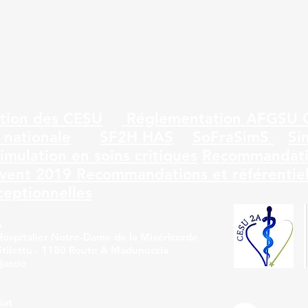
tion des CESU
Réglementation AFGSU
 nationale
SF2H
HAS
SoFraSimS
Si
simulation en soins critiques
Recommandati
uvent 2019
Recommandations et référentie
ceptionnelles
A
talier Notre-Dame de la Miséricorde
Stilettu - 1180 Route A Madunuccia
jaccio
at