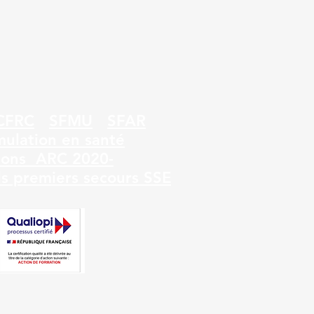
CFRC
SFMU
SFAR
mulation en santé
ons ARC 2020-
ls premiers secours
SSE