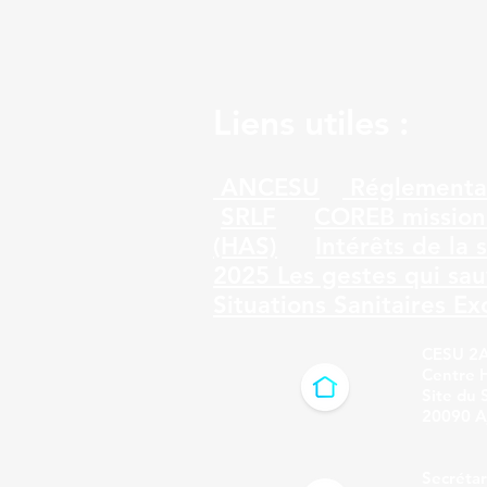
Liens utiles :
ANCESU
Réglementa
SRLF
COREB mission
(HAS)
Intérêts de la 
2025
Les gestes qui sa
Situations Sanitaires Ex
CESU 2
Centre Hospi
Site du 
20090 A
Secrétari